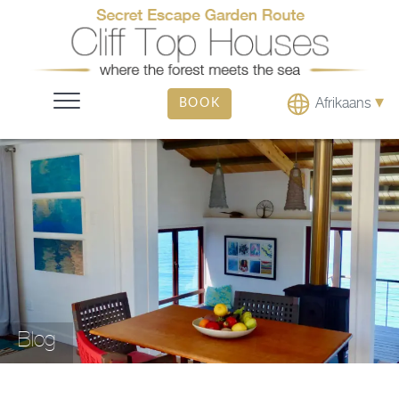
▾
Afrikaans
BOOK
Blog