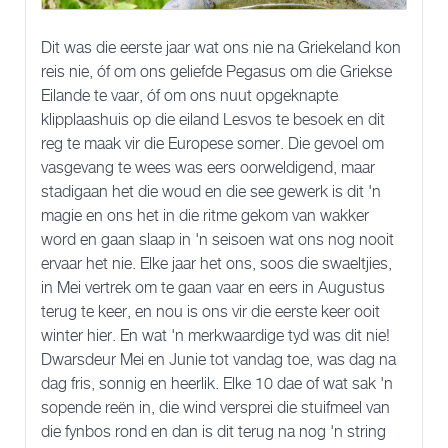
Dit was die eerste jaar wat ons nie na Griekeland kon
reis nie, óf om ons geliefde Pegasus om die Griekse
Eilande te vaar, óf om ons nuut opgeknapte
klipplaashuis op die eiland Lesvos te besoek en dit
reg te maak vir die Europese somer. Die gevoel om
vasgevang te wees was eers oorweldigend, maar
stadigaan het die woud en die see gewerk is dit 'n
magie en ons het in die ritme gekom van wakker
word en gaan slaap in 'n seisoen wat ons nog nooit
ervaar het nie. Elke jaar het ons, soos die swaeltjies,
in Mei vertrek om te gaan vaar en eers in Augustus
terug te keer, en nou is ons vir die eerste keer ooit
winter hier. En wat 'n merkwaardige tyd was dit nie!
Dwarsdeur Mei en Junie tot vandag toe, was dag na
dag fris, sonnig en heerlik. Elke 10 dae of wat sak 'n
sopende reën in, die wind versprei die stuifmeel van
die fynbos rond en dan is dit terug na nog 'n string