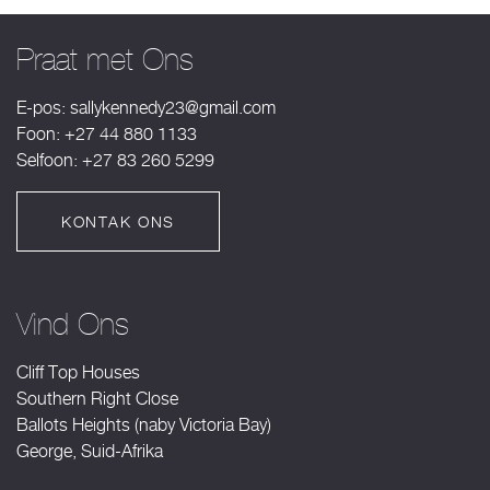
Praat met Ons
E-pos:
sallykennedy23@gmail.com
Foon: +27 44 880 1133
Selfoon: +27 83 260 5299
KONTAK ONS
Vind Ons
Cliff Top Houses
Southern Right Close
Ballots Heights (naby Victoria Bay)
George, Suid-Afrika