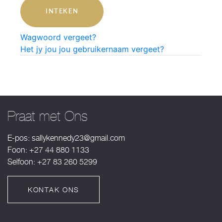
INTEKEN
Wagwoord vergeet?
Het jy jou jou gebruikernaam vergeet?
Praat met Ons
E-pos:
sallykennedy23@gmail.com
Foon: +27 44 880 1133
Selfoon: +27 83 260 5299
KONTAK ONS